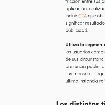
fricción entre sus 
aplicación, realiza
incluir
CTA
que obli
significar resulta
publicidad.
Utiliza la segment
los usuarios cambie
de sus circunstanc
presencia publicit
sus mensajes llegu
última instancia r
Los distintos 