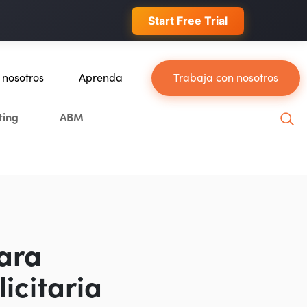
 conversions.
Start Free Trial
 nosotros
Aprenda
Trabaja con nosotros
nosotros
Blog
ting
ABM
o equipo
YouTube
as
Leveling Up Podcast
prácticos
Marketing School Podcast
 & Medios
Mastermind Ejecutivo
 para Single Grain
para
tas generales
icitaria